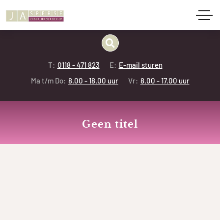
T:
0118 - 471 823
E:
E-mail sturen
Ma t/m Do:
8.00 - 18.00 uur
Vr:
8.00 - 17.00 uur
Geen titel