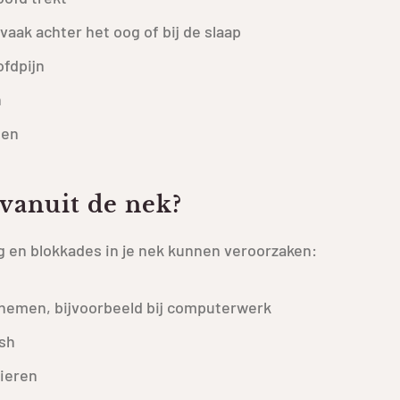
vaak achter het oog of bij de slaap
ofdpijn
n
ten
vanuit de nek?
ng en blokkades in je nek kunnen veroorzaken:
nemen, bijvoorbeeld bij computerwerk
ash
pieren