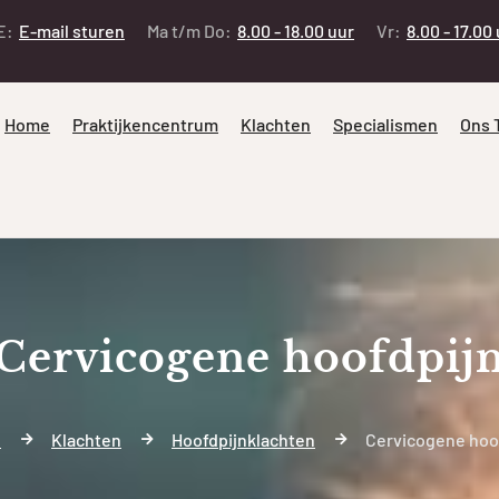
E:
E-mail sturen
Ma t/m Do:
8.00 - 18.00 uur
Vr:
8.00 - 17.00
Home
Praktijkencentrum
Klachten
Specialismen
Ons 
Cervicogene hoofdpij
e
Klachten
Hoofdpijnklachten
Cervicogene hoo