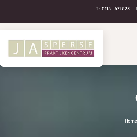
T:
0118 - 471 823
Hom