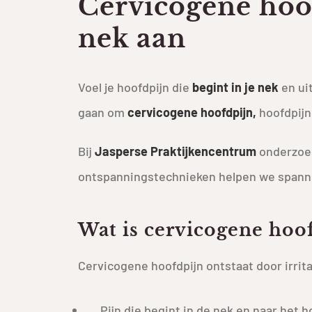
Cervicogene hoof
nek aan
Voel je hoofdpijn die
begint in je nek
en uit
gaan om
cervicogene hoofdpijn,
hoofdpijn
Bij
Jasperse Praktijkencentrum
onderzoek
ontspanningstechnieken helpen we spannin
Wat is cervicogene hoo
Cervicogene hoofdpijn ontstaat door irrit
Pijn die begint in de nek en naar het h