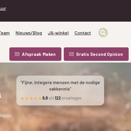
 uur
Team
Nieuws/Blog
JA-winkel
Contact
Afspraak Maken
Gratis Second Opinion
“Fijne, integere mensen met de nodige
vakkennis”
n
★★★★★
9,8
uit
122
ervaringen
fdpijn