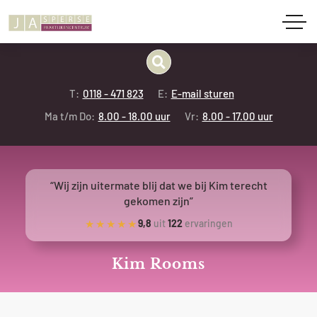
T:
0118 - 471 823
E:
E-mail sturen
Ma t/m Do:
8.00 - 18.00 uur
Vr:
8.00 - 17.00 uur
“Wij zijn uitermate blij dat we bij Kim terecht
gekomen zijn”
★★★★★
9,8
uit
122
ervaringen
Kim Rooms