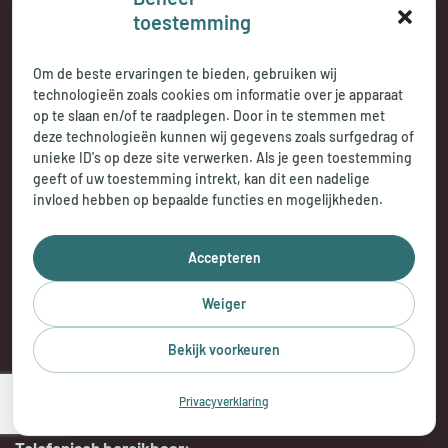
toestemming
Om de beste ervaringen te bieden, gebruiken wij
technologieën zoals cookies om informatie over je apparaat
Jasperse Praktijkencentrum
op te slaan en/of te raadplegen. Door in te stemmen met
deze technologieën kunnen wij gegevens zoals surfgedrag of
Papegaaienburg 50,
unieke ID's op deze site verwerken. Als je geen toestemming
4386 DA Vlissingen
geeft of uw toestemming intrekt, kan dit een nadelige
invloed hebben op bepaalde functies en mogelijkheden.
T:
+
31 118 471823
E:
info@jaspersepraktijkencentrum.nl
Accepteren
Weiger
OPENINGSTIJDEN
Bekijk voorkeuren
ma t/m do:
8.00 uur tot 18.00 uur
vr:
8.00 uur tot 17.00 uur
Privacyverklaring