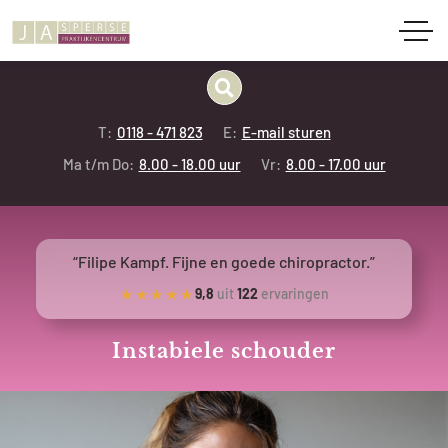
T:
0118 - 471 823
E:
E-mail sturen
Ma t/m Do:
8.00 - 18.00 uur
Vr:
8.00 - 17.00 uur
“Filipe Kampf. Fijne en goede chiropractor.”
★★★★★
9,8
uit
122
ervaringen
Instabiele schouder