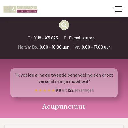
T:
0118 - 471 823
E:
E-mail sturen
Ma t/m Do:
8.00 - 18.00 uur
Vr:
8.00 - 17.00 uur
“Ik voelde al na de tweede behandeling een groot
verschil in mijn mobiliteit”
★★★★★
9,8
uit
122
ervaringen
Acupunctuur