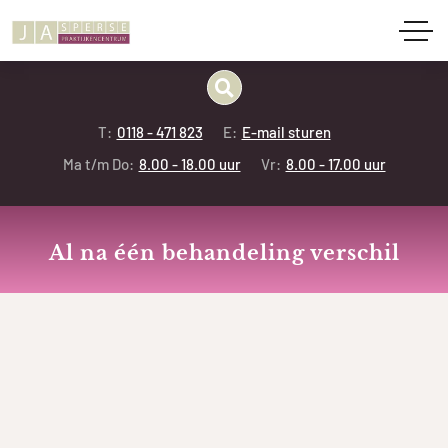
T:
0118 - 471 823
E:
E-mail sturen
Ma t/m Do:
8.00 - 18.00 uur
Vr:
8.00 - 17.00 uur
Al na één behandeling verschil