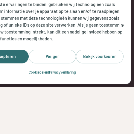
te ervaringen te bieden, gebruiken wij technologieën zoals
 do:
8.00 uur tot 18.00 uur
m informatie over je apparaat op te slaan en/of te raadplegen.
e stemmen met deze technologieën kunnen wij gegevens zoals
 uur tot 17.00 uur
g of unieke ID's op deze site verwerken. Als je geen toestemming
uw toestemming intrekt, kan dit een nadelige invloed hebben op
isch bereikbaar:
functies en mogelijkheden.
 openingstijden
cepteren
Weiger
Bekijk voorkeuren
Cookiebeleid
Privacyverklaring