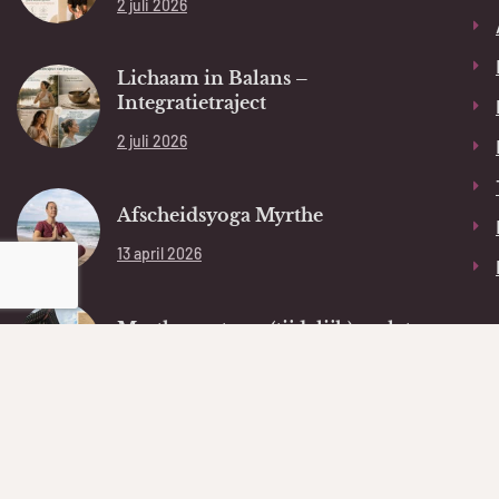
2 juli 2026
Lichaam in Balans –
Integratietraject
2 juli 2026
Afscheidsyoga Myrthe
13 april 2026
Myrthe gaat ons (tijdelijk) verlaten
13 april 2026