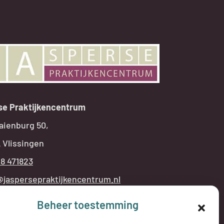
se Praktijkencentrum
aienburg 50,
 Vlissingen
18 471823
@jaspersepraktijkencentrum.nl
Beheer toestemming
NINGSTIJDEN