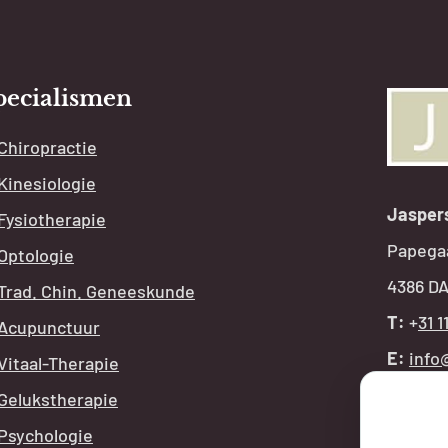
pecialismen
Chiropractie
Kinesiologie
Jasper
Fysiotherapie
Papega
Optologie
4386 DA
Trad. Chin. Geneeskunde
T:
+
31 1
Acupunctuur
E:
info
Vitaal-Therapie
Gelukstherapie
OPE
Psychologie