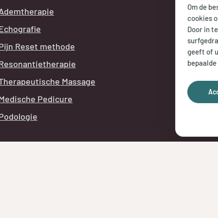
Om de bes
Ademtherapie
ma t/m
cookies o
Echografie
Door in t
vr:
8.00
surfgedra
Pijn Reset methode
geeft of 
Telefon
bepaalde 
Resonantietherapie
tijdens
Therapeutische Massage
Ac
Medische Pedicure
Podologie