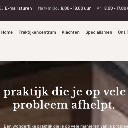
E:
E-mail sturen
Ma t/m Do:
8.00 - 18.00 uur
Vr:
8.00 - 17.00
Home
Praktijkencentrum
Klachten
Specialismen
Ons 
praktijk die je op vel
probleem afhelpt.
Een wonderlijke praktijk die je op vele manieren van je proble