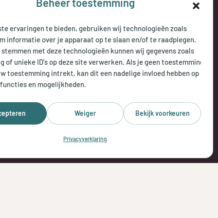
Beheer toestemming
 do:
8.00 uur tot 18.00 uur
te ervaringen te bieden, gebruiken wij technologieën zoals
 uur tot 17.00 uur
m informatie over je apparaat op te slaan en/of te raadplegen.
e stemmen met deze technologieën kunnen wij gegevens zoals
g of unieke ID's op deze site verwerken. Als je geen toestemming
isch bereikbaar:
uw toestemming intrekt, kan dit een nadelige invloed hebben op
 openingstijden
functies en mogelijkheden.
cepteren
Weiger
Bekijk voorkeuren
Privacyverklaring