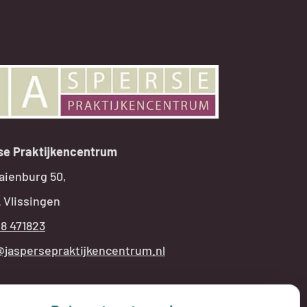
se Praktijkencentrum
aienburg 50,
 Vlissingen
18 471823
@jaspersepraktijkencentrum.nl
NINGSTIJDEN