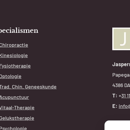
pecialismen
Chiropractie
Kinesiologie
Jasper
Fysiotherapie
Papega
Optologie
4386 DA
Trad. Chin. Geneeskunde
T:
+
31 1
Acupunctuur
E:
info
Vitaal-Therapie
Gelukstherapie
OPE
Psychologie