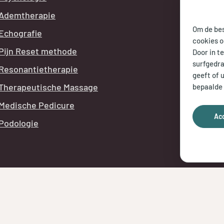
Ademtherapie
ma t/m
Om de bes
Echografie
vr:
8.00
cookies o
Pijn Reset methode
Door in t
surfgedra
Telefon
Resonantietherapie
geeft of 
tijdens
Therapeutische Massage
bepaalde 
Medische Pedicure
Ac
Podologie