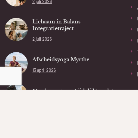
2 juli 2026
Lichaam in Balans –
Integratietraject
2 juli 2026
Afscheidsyoga Myrthe
13 april 2026
Myrthe gaat ons (tijdelijk) verlaten
13 april 2026