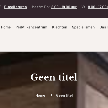
E:
E-mail sturen
Ma t/m Do:
8.00 - 18.00 uur
Vr:
8.00 - 17.00
Home
Praktijkencentrum
Klachten
Specialismen
Ons 
Geen titel
Home
Geen titel