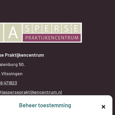
se Praktijkencentrum
aienburg 50,
 Vlissingen
18 471823
@jaspersepraktijkencentrum.nl
Beheer toestemming
NINGSTIJDEN