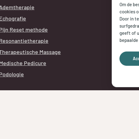
Om de bes
Ademtherapie
ma t/m
cookies o
Echografie
Door in t
vr:
8.00
surfgedra
Pijn Reset methode
geeft of 
Telefon
bepaalde 
Resonantietherapie
tijdens
Therapeutische Massage
Ac
Medische Pedicure
Podologie