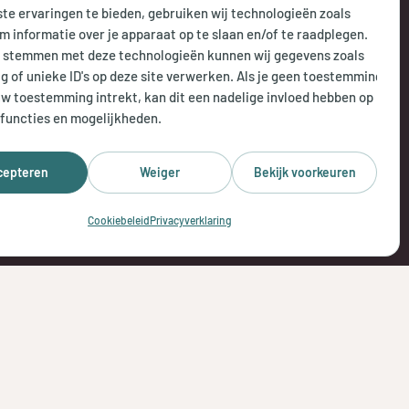
te ervaringen te bieden, gebruiken wij technologieën zoals
 do:
8.00 uur tot 18.00 uur
m informatie over je apparaat op te slaan en/of te raadplegen.
e stemmen met deze technologieën kunnen wij gegevens zoals
 uur tot 17.00 uur
g of unieke ID's op deze site verwerken. Als je geen toestemming
uw toestemming intrekt, kan dit een nadelige invloed hebben op
isch bereikbaar:
functies en mogelijkheden.
 openingstijden
cepteren
Weiger
Bekijk voorkeuren
Cookiebeleid
Privacyverklaring