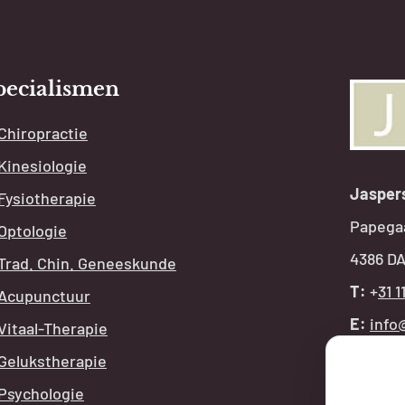
pecialismen
Chiropractie
Kinesiologie
Jasper
Fysiotherapie
Papega
Optologie
4386 DA
Trad. Chin. Geneeskunde
T:
+
31 1
Acupunctuur
E:
info
Vitaal-Therapie
Gelukstherapie
OPE
Psychologie