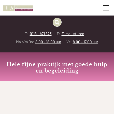
T:
0118 - 471 823
E:
E-mail sturen
Ma t/m Do:
8.00 - 18.00 uur
Vr:
8.00 - 17.00 uur
Hele fijne praktijk met goede hulp
en begeleiding