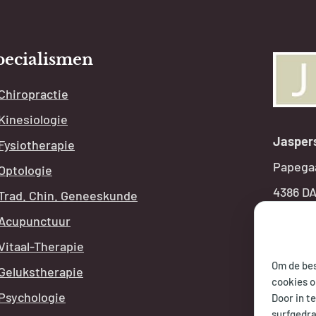
pecialismen
Chiropractie
Kinesiologie
Jasper
Fysiotherapie
Papega
Optologie
4386 DA
Trad. Chin. Geneeskunde
T:
+
31 1
Acupunctuur
E:
info
Vitaal-Therapie
Om de bes
Gelukstherapie
cookies o
OPE
Psychologie
Door in t
surfgedra