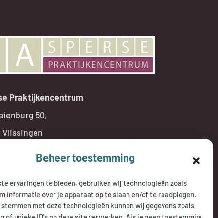
se Praktijkencentrum
aienburg 50,
 Vlissingen
18 471823
Beheer toestemming
@jaspersepraktijkencentrum.nl
te ervaringen te bieden, gebruiken wij technologieën zoals
m informatie over je apparaat op te slaan en/of te raadplegen.
NINGSTIJDEN
e stemmen met deze technologieën kunnen wij gegevens zoals
g of unieke ID's op deze site verwerken. Als je geen toestemming