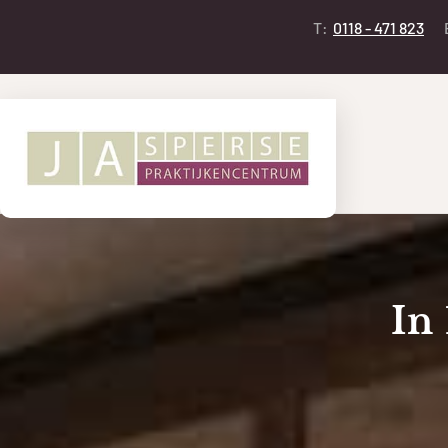
T:
0118 - 471 823
In