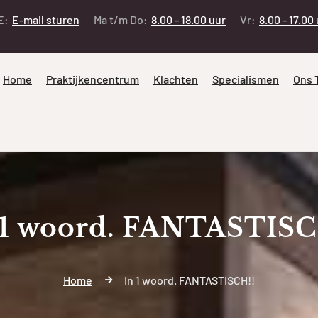
E:
E-mail sturen
Ma t/m Do:
8.00 - 18.00 uur
Vr:
8.00 - 17.00
Home
Praktijkencentrum
Klachten
Specialismen
Ons 
 1 woord. FANTASTISC
Home
In 1 woord. FANTASTISCH!!