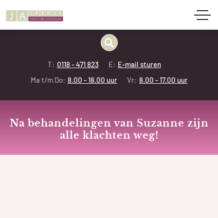
T:
0118 - 471 823
E:
E-mail sturen
Ma t/m Do:
8.00 - 18.00 uur
Vr:
8.00 - 17.00 uur
Na behandelingen van Suzanne zijn
alle klachten weg!