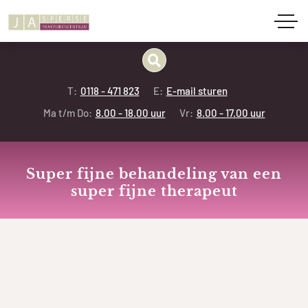
T:
0118 - 471 823
E:
E-mail sturen
Ma t/m Do:
8.00 - 18.00 uur
Vr:
8.00 - 17.00 uur
Super fijne behandeling van een
super fijne therapeut