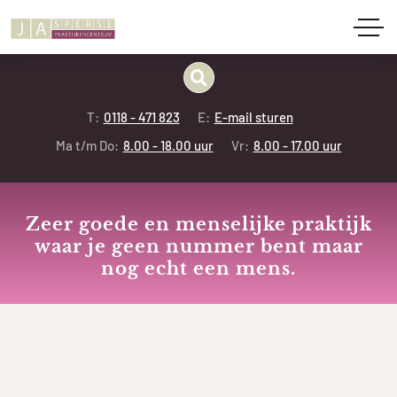
T:
0118 - 471 823
E:
E-mail sturen
Ma t/m Do:
8.00 - 18.00 uur
Vr:
8.00 - 17.00 uur
Zeer goede en menselijke praktijk
waar je geen nummer bent maar
nog echt een mens.