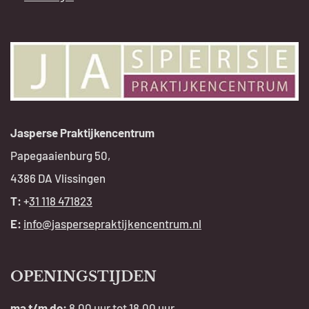
Jasperse Praktijkencentrum
Papegaaienburg 50,
4386 DA Vlissingen
T:
+
31 118 471823
E:
info@jaspersepraktijkencentrum.nl
OPENINGSTIJDEN
ma t/m do:
8.00 uur tot 18.00 uur