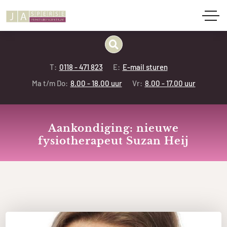
T:
0118 - 471 823
E:
E-mail sturen
Ma t/m Do:
8.00 - 18.00 uur
Vr:
8.00 - 17.00 uur
Aankondiging: nieuwe
fysiotherapeut Suzan Heij