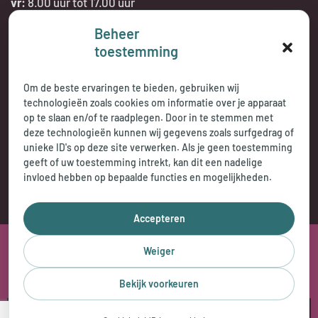
vr:
8.00 uur tot 17.00 uur
Beheer
Telefonisch bereikbaar:
toestemming
tijdens openingstijden
Om de beste ervaringen te bieden, gebruiken wij
technologieën zoals cookies om informatie over je apparaat
op te slaan en/of te raadplegen. Door in te stemmen met
deze technologieën kunnen wij gegevens zoals surfgedrag of
unieke ID's op deze site verwerken. Als je geen toestemming
geeft of uw toestemming intrekt, kan dit een nadelige
invloed hebben op bepaalde functies en mogelijkheden.
Accepteren
2026 © Jasperse Praktijkencentrum
Weiger
Privacy Statement
Cookybeleid
Disclaimer
Bekijk voorkeuren
Klachtenregeling