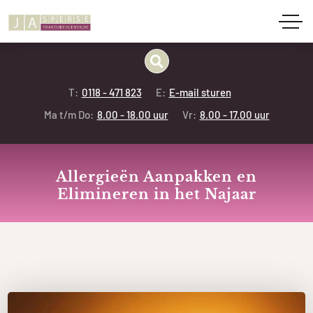
T:
0118 - 471 823
E:
E-mail sturen
Ma t/m Do:
8.00 - 18.00 uur
Vr:
8.00 - 17.00 uur
Allergieën Aanpakken en
Elimineren in het Najaar