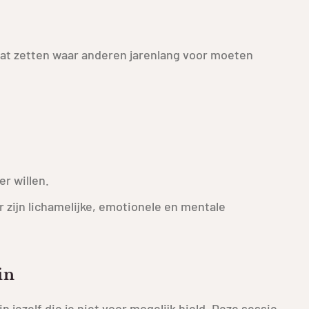
taat zetten waar anderen jarenlang voor moeten
r willen.
r zijn lichamelijke, emotionele en mentale
in
 jezelf die je niet voor mogelijk hield. Deze sessie