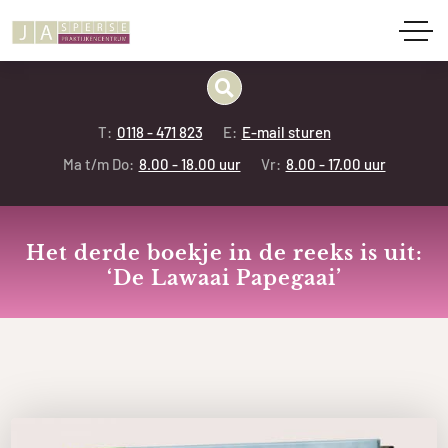
T:
0118 - 471 823
E:
E-mail sturen
Ma t/m Do:
8.00 - 18.00 uur
Vr:
8.00 - 17.00 uur
Het derde boekje in de reeks is uit:
‘De Lawaai Papegaai’