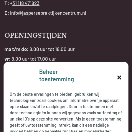
T:
+
31 118 471823
E:
info@jaspersepraktijkencentrum.nl
OPENINGSTIJDEN
ma t/m do:
8.00 uur tot 18.00 uur
vr:
8.00 uur tot 17.00 uur
Beheer
Telefonisch bereikbaar:
toestemming
tijdens openingstijden
Om de beste ervaringen te bieden, gebruiken wij
technologieën zoals cookies om informatie over je apparaat
op te slaan en/of te raadplegen. Door in te stemmen met
deze technologieën kunnen wij gegevens zoals surfgedrag of
unieke ID's op deze site verwerken. Als je geen toestemming
geeft of uw toestemming intrekt, kan dit een nadelige
invloed hebben op bepaalde functies en mogelijkheden.