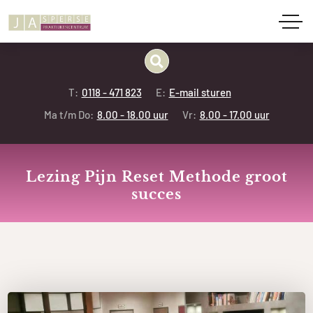
T:
0118 - 471 823
E:
E-mail sturen
Ma t/m Do:
8.00 - 18.00 uur
Vr:
8.00 - 17.00 uur
Lezing Pijn Reset Methode groot
succes