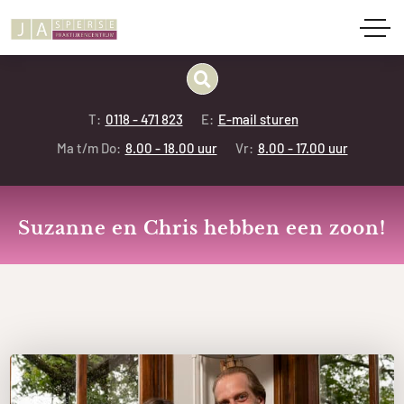
T:
0118 - 471 823
E:
E-mail sturen
Ma t/m Do:
8.00 - 18.00 uur
Vr:
8.00 - 17.00 uur
Suzanne en Chris hebben een zoon!