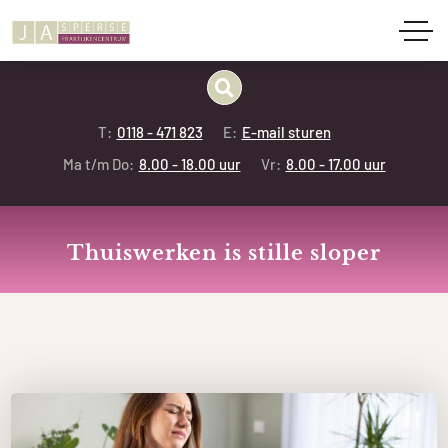
T:
0118 - 471 823
E:
E-mail sturen
Ma t/m Do:
8.00 - 18.00 uur
Vr:
8.00 - 17.00 uur
Thuiswerken is stille sloper