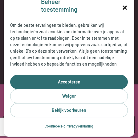
Beheer
Telefonisch bereikbaar:
toestemming
tijdens openingstijden
Om de beste ervaringen te bieden, gebruiken wij
technologieën zoals cookies om informatie over je apparaat
op te slaan en/of te raadplegen. Door in te stemmen met
deze technologieën kunnen wij gegevens zoals surfgedrag of
unieke ID's op deze site verwerken. Als je geen toestemming
geeft of uw toestemming intrekt, kan dit een nadelige
invloed hebben op bepaalde functies en mogelijkheden.
Accepteren
2026 © Jasperse Praktijkencentrum
Weiger
Privacy Statement
Cookybeleid
Disclaimer
Bekijk voorkeuren
Klachtenregeling
Cookiebeleid
Privacyverklaring