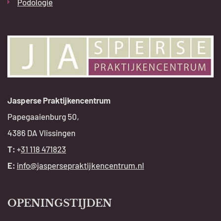
Podologie
Jasperse Praktijkencentrum
Papegaaienburg 50,
4386 DA Vlissingen
T:
+
31 118 471823
E:
info@jaspersepraktijkencentrum.nl
OPENINGSTIJDEN