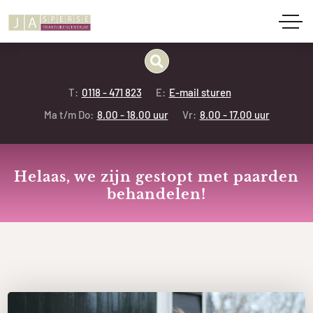
T:
0118 - 471 823
E:
E-mail sturen
Ma t/m Do:
8.00 - 18.00 uur
Vr:
8.00 - 17.00 uur
Helaas, we zijn gestopt met paarden
behandelen!